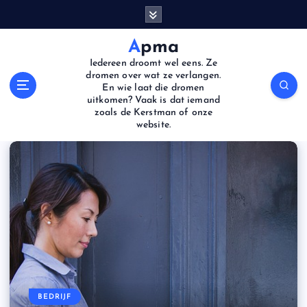
S
k
i
Apma
p
Iedereen droomt wel eens. Ze
t
dromen over wat ze verlangen.
o
En wie laat die dromen
uitkomen? Vaak is dat iemand
c
zoals de Kerstman of onze
o
website.
n
t
e
n
t
CULTUUR
WINKELEN
BEDRIJF
GEZONDHEID
LIEFDE
Zal een bezoek aan culturele