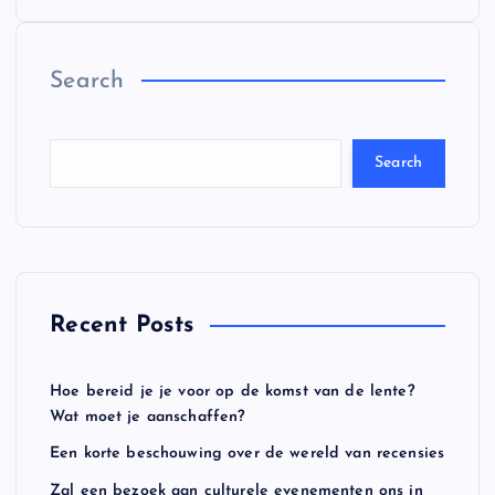
o
Search
s
t
Search
s
p
a
Recent Posts
g
Hoe bereid je je voor op de komst van de lente?
i
Wat moet je aanschaffen?
Een korte beschouwing over de wereld van recensies
n
Zal een bezoek aan culturele evenementen ons in