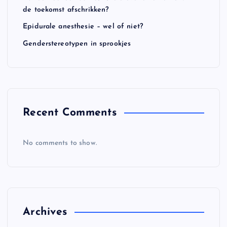
a
de toekomst afschrikken?
Epidurale anesthesie – wel of niet?
t
Genderstereotypen in sprookjes
i
o
n
Recent Comments
No comments to show.
Archives